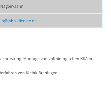
 Nagler-Jahn
bio@jahn-dienste.de
Nachrüstung, Montage von vollbiologischen KKA in
Verfahren von Kleinkläranlagen