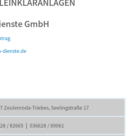
LEINKLÄRANLAGEN
ienste GmbH
ntrag
-dienste.de
7 Zeulenroda-Triebes, Seelingstraße 17
28 / 82665
|
036628 / 89061