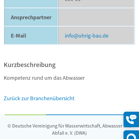
Ansprechpartner
E-Mail
info@uhrig-bau.de
Kurzbeschreibung
Kompetenz rund um das Abwasser
Zurück zur Branchenübersicht
© Deutsche Vereinigung für Wasserwirtschaft, Abwasser und
Konta
öffne
Abfall e. V. (DWA)