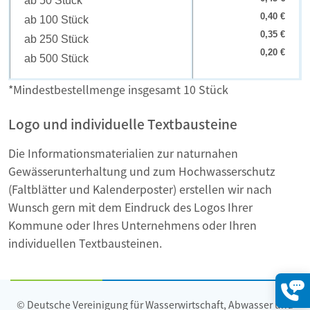
ab 50 Stück
0,40 €
ab 100 Stück
0,35 €
ab 250 Stück
0,20 €
ab 500 Stück
*Mindestbestellmenge insgesamt 10 Stück
Logo und individuelle Textbausteine
Die Informationsmaterialien zur naturnahen
Gewässerunterhaltung und zum Hochwasserschutz
(Faltblätter und Kalenderposter) erstellen wir nach
Wunsch gern mit dem Eindruck des Logos Ihrer
Kommune oder Ihres Unternehmens oder Ihren
individuellen Textbausteinen.
© Deutsche Vereinigung für Wasserwirtschaft, Abwasser und
Konta